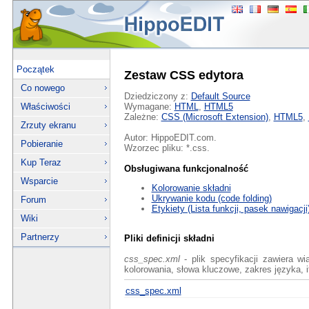
Początek
Zestaw CSS edytora
Co nowego
Dziedziczony z:
Default Source
Właściwości
Wymagane:
HTML
,
HTML5
Zależne:
CSS (Microsoft Extension)
,
HTML5
,
Zrzuty ekranu
Autor: HippoEDIT.com.
Pobieranie
Wzorzec pliku: *.css.
Kup Teraz
Obsługiwana funkcjonalność
Wsparcie
Kolorowanie składni
Ukrywanie kodu (code folding)
Forum
Etykiety (Lista funkcji, pasek nawigacji
Wiki
Partnerzy
Pliki definicji składni
css_spec.xml
- plik specyfikacji zawiera w
kolorowania, słowa kluczowe, zakres języka, i
css_spec.xml